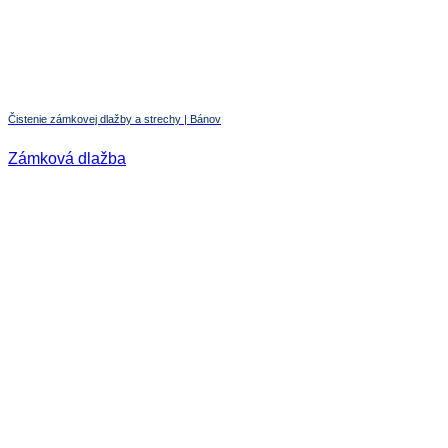
Čistenie zámkovej dlažby a strechy | Bánov
Zámková dlažba