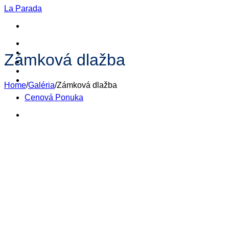
Skip
La Parada
to
content
Domové Čistenie
Čistenie Hrobov
Zámková dlažba
Galéria
O mne
Kontakt
Home
/
Galéria
/
Zámková dlažba
Cenová Ponuka