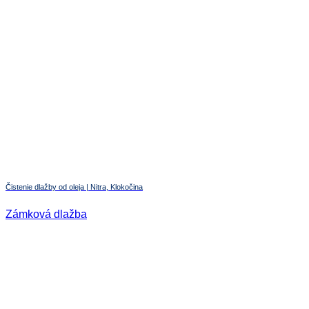
Čistenie dlažby od oleja | Nitra, Klokočina
Zámková dlažba